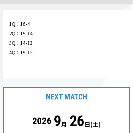
1Q：16-4
2Q：19-14
3Q：14-13
4Q：19-15
NEXT MATCH
9
26
2026
月
日
(土)