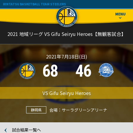
TOPICS
TEAM
MEMBER
RINTATSU BASKETBALL TEAM STEELERS
トピックス
チーム紹介
メンバー紹介
応援メッセージ・お問い合わせ
MENU
RESULT
SCHEDULE
BLOG
試合結果
試合日程
ブログ
TOPICS
TEAM
MEMBER
2021 地域リーグ VS Gifu Seiryu Heroes【無観客試合】
トピックス
チーム紹介
メンバー紹介
RESULT
SCHEDULE
BLOG
試合結果
試合日程
ブログ
2021年7月18日(日)
68
46
VS
Gifu Seiryu Heroes
会場：サーラグリーンアリーナ
静岡県
試合結果一覧へ