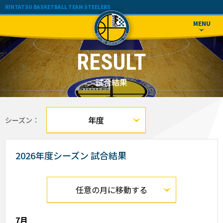
TOPICS
TEAM
MEMBER
RINTATSU BASKETBALL TEAM STEELERS
トピックス
チーム紹介
メンバー紹介
応援メッセージ・お問い合わせ
MENU
RESULT
SCHEDULE
BLOG
試合結果
試合日程
ブログ
TOPICS
TEAM
MEMBER
RESULT
トピックス
チーム紹介
メンバー紹介
RESULT
SCHEDULE
BLOG
試合結果
試合結果
試合日程
ブログ
年度
シーズン：
2026
2026年度シーズン 試合結果
2025
2024
任意の月に移動する
2023
7月
7月